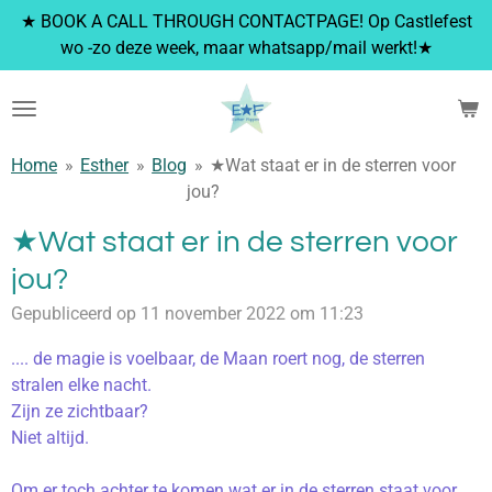
★ BOOK A CALL THROUGH CONTACTPAGE! Op Castlefest
Ga
wo -zo deze week, maar whatsapp/mail werkt!★
direct
naar
de
hoofdinhoud
Home
»
Esther
»
Blog
»
★Wat staat er in de sterren voor
jou?
★Wat staat er in de sterren voor
jou?
Gepubliceerd op 11 november 2022 om 11:23
.... de magie is voelbaar, de Maan roert nog, de sterren
stralen elke nacht.
Zijn ze zichtbaar?
Niet altijd.
Om er toch achter te komen wat er in de sterren staat voor