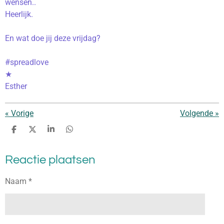
wensen..
Heerlijk.
En wat doe jij deze vrijdag?
#spreadlove
★
Esther
«
Vorige
Volgende
»
D
D
S
D
e
e
h
e
l
e
a
l
Reactie plaatsen
e
l
r
e
n
e
n
Naam *