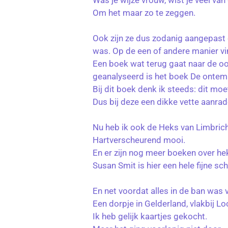
Was je wijze vrouw, wist je veel van
Om het maar zo te zeggen.
Ook zijn ze dus zodanig aangepast 
was. Op de een of andere manier vi
Een boek wat terug gaat naar de oo
geanalyseerd is het boek De ontemb
Bij dit boek denk ik steeds: dit m
Dus bij deze een dikke vette aanrad
Nu heb ik ook de Heks van Limbrich
Hartverscheurend mooi.
En er zijn nog meer boeken over hek
Susan Smit is hier een hele fijne sc
En net voordat alles in de ban was 
Een dorpje in Gelderland, vlakbij L
Ik heb gelijk kaartjes gekocht.