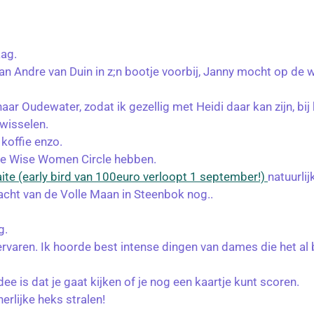
aag.
 Andre van Duin in z;n bootje voorbij, Janny mocht op de 
ar Oudewater, zodat ik gezellig met Heidi daar kan zijn, bij
twisselen.
koffie enzo.
ze Wise Women Circle hebben.
aite (early bird van 100euro verloopt 1 september!)
natuurlij
acht van de Volle Maan in Steenbok nog..
g.
ervaren. Ik hoorde best intense dingen van dames die het 
e is dat je gaat kijken of je nog een kaartje kunt scoren.
erlijke heks stralen!