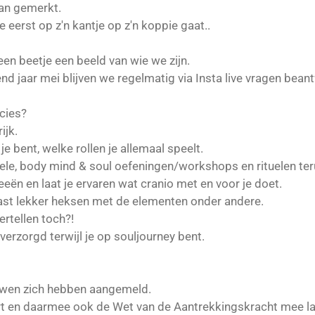
van gemerkt.
e eerst op z'n kantje op z'n koppie gaat..
een beetje een beeld van wie we zijn.
nd jaar mei blijven we regelmatig via Insta live vragen bea
cies?
ijk.
e bent, welke rollen je allemaal speelt.
tuele, body mind & soul oefeningen/workshops en rituelen te
weeën en laat je ervaren wat cranio met en voor je doet.
aast lekker heksen met de elementen onder andere.
ertellen toch?!
erzorgd terwijl je op souljourney bent.
ouwen zich hebben aangemeld.
eert en daarmee ook de Wet van de Aantrekkingskracht mee la