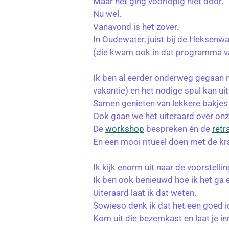
Maar het ging voorlopig niet door.
Nu wel.
Vanavond is het zover.
In Oudewater, juist bij de Heksenw
(die kwam ook in dat programma van
Ik ben al eerder onderweg gegaan na
vakantie) en het nodige spul kan ui
Samen genieten van lekkere bakjes 
Ook gaan we het uiteraard over on
De
workshop
bespreken én de
retr
En een mooi ritueel doen met de kr
Ik kijk enorm uit naar de voorstellin
Ik ben ook benieuwd hoe ik het ga 
Uiteraard laat ik dat weten.
Sowieso denk ik dat het een goed ide
Kom uit die bezemkast en laat je inn