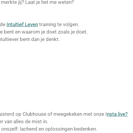
merkte jij? Laat je het me weten?
 de
Intuïtief Leven
training te volgen.
 je bent en waarom je doet zoals je doet.
ntuïtiever bent dan je denkt.
uisterd op Clubhouse of meegekeken met onze I
nsta live?
r van alles de mist in.
onszelf: lachend en oplossingen bedenken.