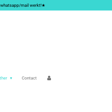
whatsapp/mail werkt!★
ther
Contact