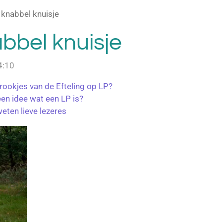
 knabbel knuisje
bbel knuisje
4:10
prookjes van de Efteling op LP?
geen idee wat een LP is?
weten lieve lezeres