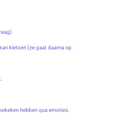
waag)
 kan kletsen (ze gaat daarna op
k.
al bekeken hebben qua emoties.