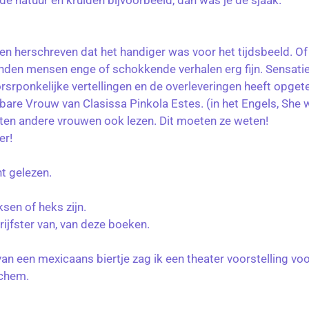
 de natuur en kruiden bijvoorbeeld, dan was je de sjaak.
en herschreven dat het handiger was voor het tijdsbeeld. O
nden mensen enge of schokkende verhalen erg fijn. Sensati
rsrponkelijke vertellingen en de overleveringen heeft opge
are Vrouw van Clasissa Pinkola Estes. (in het Engels, She
oeten andere vrouwen ook lezen. Dit moeten ze weten!
er!
t gelezen.
sen of heks zijn.
hrijfster van, van deze boeken.
van een mexicaans biertje zag ik een theater voorstelling v
ochem.