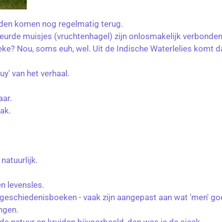
rden komen nog regelmatig terug.
urde muisjes (vruchtenhagel) zijn onlosmakelijk verbonden a
e? Nou, soms euh, wel. Uit de Indische Waterlelies komt d
uy' van het verhaal.
aar.
ak.
natuurlijk.
n levensles.
re geschiedenisboeken - vaak zijn aangepast aan wat 'men' g
ngen.