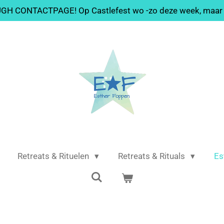
H CONTACTPAGE! Op Castlefest wo -zo deze week, maar 
Retreats & Rituelen
Retreats & Rituals
Es