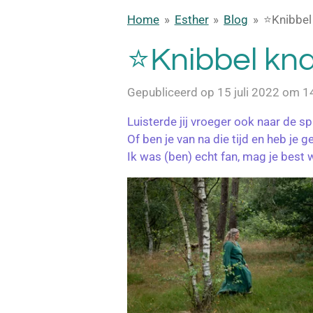
Home
»
Esther
»
Blog
»
⭐Knibbel
⭐Knibbel kna
Gepubliceerd op 15 juli 2022 om 1
Luisterde jij vroeger ook naar de s
Of ben je van na die tijd en heb je 
Ik was (ben) echt fan, mag je best 