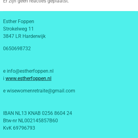
Er zijn geen reacties geplaatst.
Esther Foppen
Strokelweg 11
3847 LR Harderwijk
0650698732
e info@estherfoppen.nl
i
www.estherfoppen.nl
e wisewomenretraite@gmail.com
IBAN NL13 KNAB 0256 8604 24
Btw-nr NL002145857B60
KvK 69796793