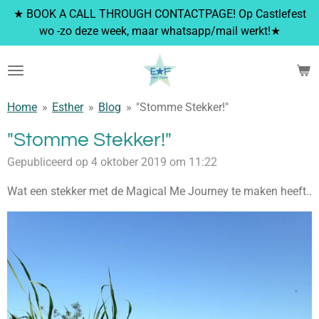
★ BOOK A CALL THROUGH CONTACTPAGE! Op Castlefest
Ga
wo -zo deze week, maar whatsapp/mail werkt!★
direct
naar
de
hoofdinhoud
Home
»
Esther
»
Blog
»
"Stomme Stekker!"
"Stomme Stekker!"
Gepubliceerd op 4 oktober 2019 om 11:22
Wat een stekker met de Magical Me Journey te maken heeft..