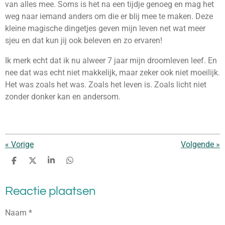
van alles mee. Soms is het na een tijdje genoeg en mag het
weg naar iemand anders om die er blij mee te maken. Deze
kleine magische dingetjes geven mijn leven net wat meer
sjeu en dat kun jij ook beleven en zo ervaren!
Ik merk echt dat ik nu alweer 7 jaar mijn droomleven leef. En
nee dat was echt niet makkelijk, maar zeker ook niet moeilijk.
Het was zoals het was. Zoals het leven is. Zoals licht niet
zonder donker kan en andersom.
«
Vorige
Volgende
»
D
D
S
D
e
e
h
e
l
e
a
l
Reactie plaatsen
e
l
r
e
n
e
n
Naam *