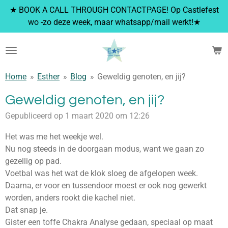
★ BOOK A CALL THROUGH CONTACTPAGE! Op Castlefest
Ga
wo -zo deze week, maar whatsapp/mail werkt!★
direct
naar
de
hoofdinhoud
Home
»
Esther
»
Blog
»
Geweldig genoten, en jij?
Geweldig genoten, en jij?
Gepubliceerd op 1 maart 2020 om 12:26
Het was me het weekje wel.
Nu nog steeds in de doorgaan modus, want we gaan zo
gezellig op pad.
Voetbal was het wat de klok sloeg de afgelopen week.
Daarna, er voor en tussendoor moest er ook nog gewerkt
worden, anders rookt die kachel niet.
Dat snap je.
Gister een toffe Chakra Analyse gedaan, speciaal op maat