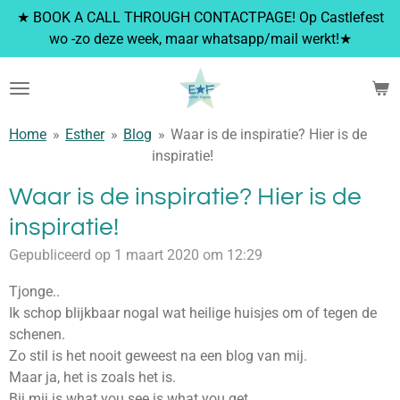
★ BOOK A CALL THROUGH CONTACTPAGE! Op Castlefest
Ga
wo -zo deze week, maar whatsapp/mail werkt!★
direct
naar
de
hoofdinhoud
Home
»
Esther
»
Blog
»
Waar is de inspiratie? Hier is de
inspiratie!
Waar is de inspiratie? Hier is de
inspiratie!
Gepubliceerd op 1 maart 2020 om 12:29
Tjonge..
Ik schop blijkbaar nogal wat heilige huisjes om of tegen de
schenen.
Zo stil is het nooit geweest na een blog van mij.
Maar ja, het is zoals het is.
Bij mij is what you see is what you get.