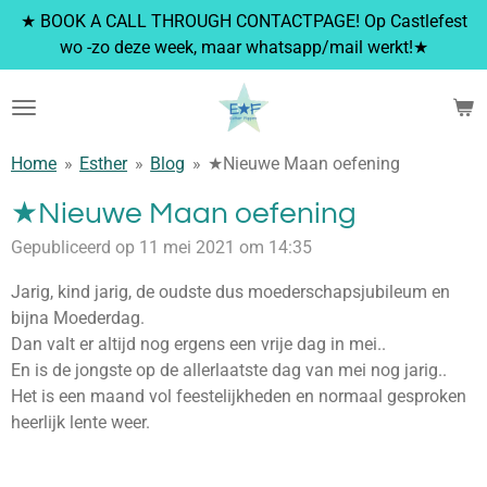
★ BOOK A CALL THROUGH CONTACTPAGE! Op Castlefest
Ga
wo -zo deze week, maar whatsapp/mail werkt!★
direct
naar
de
hoofdinhoud
Home
»
Esther
»
Blog
»
★Nieuwe Maan oefening
★Nieuwe Maan oefening
Gepubliceerd op 11 mei 2021 om 14:35
Jarig, kind jarig, de oudste dus moederschapsjubileum en
bijna Moederdag.
Dan valt er altijd nog ergens een vrije dag in mei..
En is de jongste op de allerlaatste dag van mei nog jarig..
Het is een maand vol feestelijkheden en normaal gesproken
heerlijk lente weer.