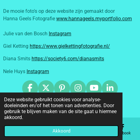
De mooie foto's op deze website zijn gemaakt door
Hanna Geels Fotografie
www.hannageels.myportfolio.com
Julie van den Bosch
Instagram
Giel Ketting
https://www.gielkettingfotografie.nl/
Diana Smits
https://society6.com/dianasmits
Nele Huys
Instagram
F
X
P
I
Y
L
a
i
n
o
i
Deze website gebruikt cookies voor analyse-
© 2019 - 2026 estherfoppen.nl
doeleinden en/of het tonen van advertenties. Door
c
n
s
u
n
Powered by
JouwWeb
gebruik te blijven maken van de site gaat u hiermee
e
t
t
T
k
akkoord.
b
e
a
u
e
o
r
g
b
d
Akkoord
E-mailadres
Telefoonnummer
Kaart
Facebook
o
e
r
e
I