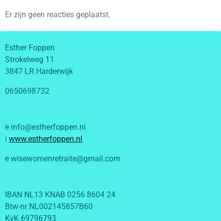
Er zijn geen reacties geplaatst.
Esther Foppen
Strokelweg 11
3847 LR Harderwijk
0650698732
e info@estherfoppen.nl
i
www.estherfoppen.nl
e wisewomenretraite@gmail.com
IBAN NL13 KNAB 0256 8604 24
Btw-nr NL002145857B60
KvK 69796793