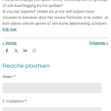
of een kaartlegging bij me gedaan?
Ik zou het supertof vinden als je me wilt helpen meer
vrouwen te bereiken door het review formulier in te vullen. Je
kunt alleen sterren geven of een korte aanbeveling schrijven.
Klik hier.
«
Vorige
Volgende
»
D
D
S
D
e
e
h
e
l
e
a
l
Reactie plaatsen
e
l
r
e
n
e
n
Naam *
E-mailadres *