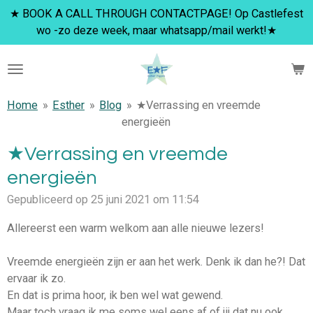
★ BOOK A CALL THROUGH CONTACTPAGE! Op Castlefest
Ga
wo -zo deze week, maar whatsapp/mail werkt!★
direct
naar
de
hoofdinhoud
Home
»
Esther
»
Blog
»
★Verrassing en vreemde
energieën
★Verrassing en vreemde
energieën
Gepubliceerd op 25 juni 2021 om 11:54
Allereerst een warm welkom aan alle nieuwe lezers!
Vreemde energieën zijn er aan het werk. Denk ik dan he?! Dat
ervaar ik zo.
En dat is prima hoor, ik ben wel wat gewend.
Maar toch vraag ik me soms wel eens af of jij dat nu ook