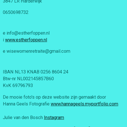
3847 LR Harderwijk
0650698732
e info@estherfoppen.nl
i
www.estherfoppen.nl
e wisewomenretraite@gmail.com
IBAN NL13 KNAB 0256 8604 24
Btw-nr NL002145857B60
KvK 69796793
De mooie foto's op deze website zijn gemaakt door
Hanna Geels Fotografie
www.hannageels.myportfolio.com
Julie van den Bosch
Instagram